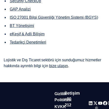
Security CheckUp
GAP Analizi
ISO 27001 Bilgi Güvenliği Yönetim Sistemi (BGYS)
BT Yönetişimi
eKeşif & Adli Bilişim
Tedarikçi Denetimleri
Lojistik ve Dış Ticaret sektörü için sunduğumuz hizmetler
hakkında ayrıntılı bilgi için
bize ulaşın
.
İletişim
Gizlilik
+90
Politikası
212
KVKK
©