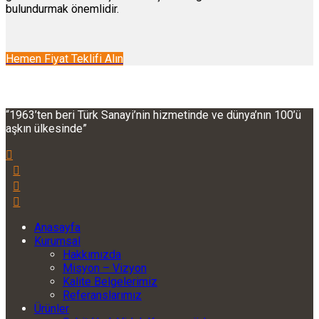
bulundurmak önemlidir.
Hemen Fiyat Teklifi Alın
“1963’ten beri Türk Sanayi’nin hizmetinde ve dünya’nın 100’ü
aşkın ülkesinde”
Anasayfa
Kurumsal
Hakkımızda
Misyon – Vizyon
Kalite Belgelerimiz
Referanslarımız
Ürünler