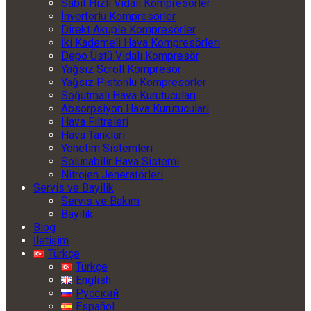
Sabit Hızlı Vidalı Kompresörler
İnvertörlü Kompresörler
Direkt Akuple Kompresörler
İki Kademeli Hava Kompresörleri
Depo Üstü Vidalı Kompresör
Yağsız Scroll Kompresör
Yağsız Pistonlu Kompresörler
Soğutmalı Hava Kurutucuları
Absorpsiyon Hava Kurutucuları
Hava Filtreleri
Hava Tankları
Yönetim Sistemleri
Solunabilir Hava Sistemi
Nitrojen Jeneratörleri
Servis ve Bayilik
Servis ve Bakım
Bayilik
Blog
İletişim
Türkçe
Türkçe
English
Русский
Español