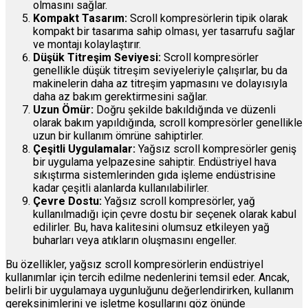
olmasını sağlar.
Kompakt Tasarım:
Scroll kompresörlerin tipik olarak
kompakt bir tasarıma sahip olması, yer tasarrufu sağlar
ve montajı kolaylaştırır.
Düşük Titreşim Seviyesi:
Scroll kompresörler
genellikle düşük titreşim seviyeleriyle çalışırlar, bu da
makinelerin daha az titreşim yapmasını ve dolayısıyla
daha az bakım gerektirmesini sağlar.
Uzun Ömür:
Doğru şekilde bakıldığında ve düzenli
olarak bakım yapıldığında, scroll kompresörler genellikle
uzun bir kullanım ömrüne sahiptirler.
Çeşitli Uygulamalar:
Yağsız scroll kompresörler geniş
bir uygulama yelpazesine sahiptir. Endüstriyel hava
sıkıştırma sistemlerinden gıda işleme endüstrisine
kadar çeşitli alanlarda kullanılabilirler.
Çevre Dostu:
Yağsız scroll kompresörler, yağ
kullanılmadığı için çevre dostu bir seçenek olarak kabul
edilirler. Bu, hava kalitesini olumsuz etkileyen yağ
buharları veya atıkların oluşmasını engeller.
Bu özellikler, yağsız scroll kompresörlerin endüstriyel
kullanımlar için tercih edilme nedenlerini temsil eder. Ancak,
belirli bir uygulamaya uygunluğunu değerlendirirken, kullanım
gereksinimlerini ve işletme koşullarını göz önünde